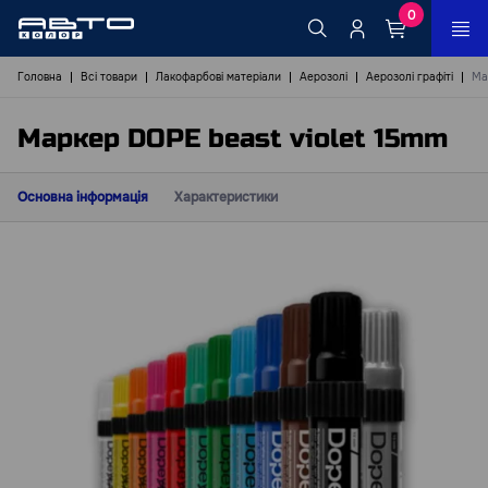
0
Головна
Всі товари
Лакофарбові матеріали
Аерозолі
Аерозолі графіті
Ма
Маркер DOPE beast violet 15mm
Основна інформація
Характеристики