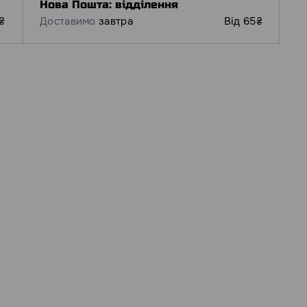
Нова Пошта: відділення
₴
Доставимо
завтра
Від 65₴