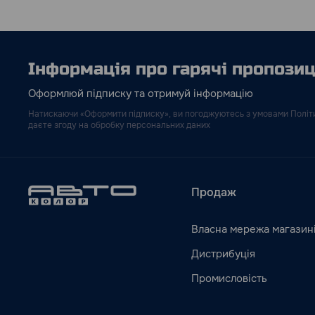
Інформація про гарячі пропозиці
Оформлюй підписку та отримуй інформацію
Натискаючи «Оформити підписку», ви погоджуютесь з умовами Політи
даєте згоду на обробку персональних даних
Продаж
Власна мережа магазин
Дистрибуція
Промисловість