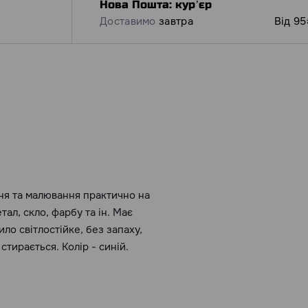
Нова Пошта: курʼєр
Доставимо
завтра
Від 95
ня та малювання практично на
тал, скло, фарбу та ін. Має
о світлостійке, без запаху,
тирається. Колір - синій.