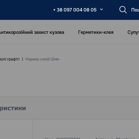
+ 38 097 004 08 05
Антикорозійний захист кузова
Герметики-клея
Супу
олі графіті
Маркер синій 12мм
ристики