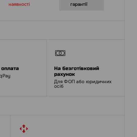
наявності
гарантії
 оплата
На безготівковий
рахунок
iqPay
Для ФОП або юридичних
осіб