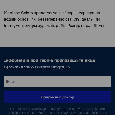
Montana Colors представляє свої перші маркери на
водній основі, які беззаперечно стануть ідеальним
інструментом для художніх робіт. Розмір пера - 15 мм.
Інформація про гарячі пропозиції та акції
Оформлюй підписку та отримуй інформацію
Оформити підписку
Натискаючи «Оформити підписку», ви погоджуютесь з умовами
Політики конфіденційності і даєте згоду на обробку персональних