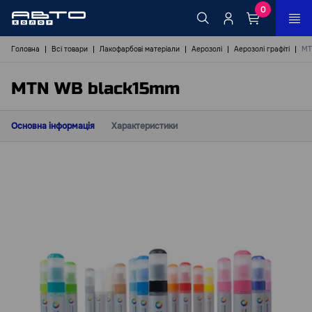
0
Головна
Всі товари
Лакофарбові матеріали
Аерозолі
Аерозолі графіті
MT
MTN WB black15mm
Основна інформація
Характеристики