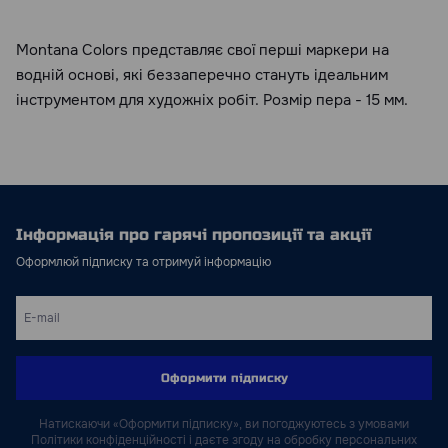
Montana Colors представляє свої перші маркери на
водній основі, які беззаперечно стануть ідеальним
інструментом для художніх робіт. Розмір пера - 15 мм.
Інформація про гарячі пропозиції та акції
Оформлюй підписку та отримуй інформацію
Оформити підписку
Натискаючи «Оформити підписку», ви погоджуютесь з умовами
Політики конфіденційності і даєте згоду на обробку персональних