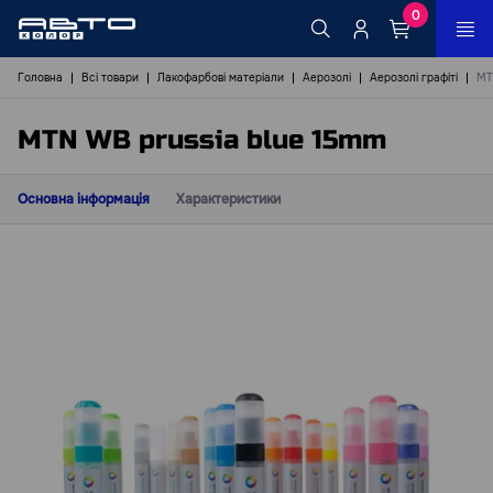
0
Головна
Всі товари
Лакофарбові матеріали
Аерозолі
Аерозолі графіті
MT
MTN WB prussia blue 15mm
Основна інформація
Характеристики