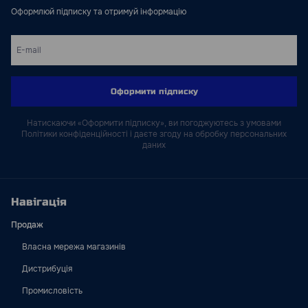
Оформлюй підписку та отримуй інформацію
Оформити підписку
Натискаючи «Оформити підписку», ви погоджуютесь з умовами
Політики конфіденційності і даєте згоду на обробку персональних
даних
Навігація
Продаж
Власна мережа магазинів
Дистрибуція
Промисловість