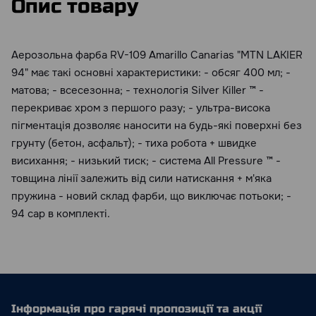
Опис товару
Аерозольна фарба RV-109 Amarillo Canarias "MTN LAKIER
94" має такі основні характеристики: - обсяг 400 мл; -
матова; - всесезонна; - технологія Silver Killer ™ -
перекриває хром з першого разу; - ультра-висока
пігментація дозволяє наносити на будь-які поверхні без
грунту (бетон, асфальт); - тиха робота + швидке
висихання; - низький тиск; - система All Pressure ™ -
товщина лінії залежить від сили натискання + м'яка
пружина - новий склад фарби, що виключає потьоки; -
94 cap в комплекті.
Інформація про гарячі пропозиції та акції