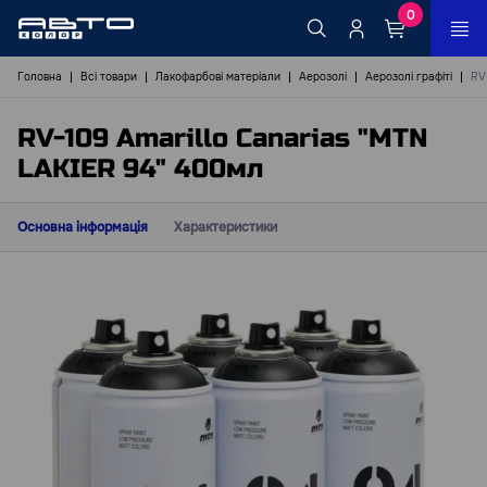
0
Головна
Всі товари
Лакофарбові матеріали
Аерозолі
Аерозолі графіті
RV
RV-109 Amarillo Canarias "MTN
LAKIER 94" 400мл
Основна інформація
Характеристики