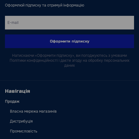
Оформлюй підписку та отримуй інформацію
Оформити підписку
Натискаючи «Оформити підписку», ви погоджуютесь з умовами
Політики конфіденційності і даєте згоду на обробку персональних
даних
Навігація
Продаж
Власна мережа магазинів
Дистрибуція
Промисловість