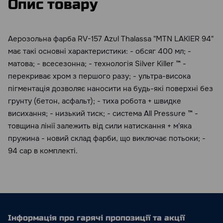
Опис товару
Аерозольна фарба RV-157 Azul Thalassa "MTN LAKIER 94"
має такі основні характеристики: - обсяг 400 мл; -
матова; - всесезонна; - технологія Silver Killer ™ -
перекриває хром з першого разу; - ультра-висока
пігментація дозволяє наносити на будь-які поверхні без
грунту (бетон, асфальт); - тиха робота + швидке
висихання; - низький тиск; - система All Pressure ™ -
товщина лінії залежить від сили натискання + м'яка
пружина - новий склад фарби, що виключає потьоки; -
94 cap в комплекті.
Інформація про гарячі пропозиції та акції