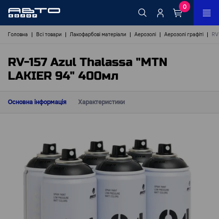
0
Головна
Всі товари
Лакофарбові матеріали
Аерозолі
Аерозолі графіті
RV
RV-157 Azul Thalassa "MTN
LAKIER 94" 400мл
Основна інформація
Характеристики