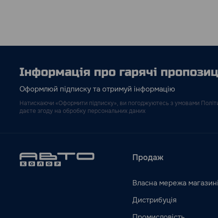
Інформація про гарячі пропозиці
Оформлюй підписку та отримуй інформацію
Натискаючи «Оформити підписку», ви погоджуютесь з умовами Політи
даєте згоду на обробку персональних даних
Продаж
Власна мережа магазин
Дистрибуція
Промисловість