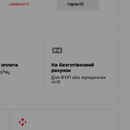
наявності
гарантії
 оплата
На безготівковий
рахунок
iqPay
Для ФОП або юридичних
осіб