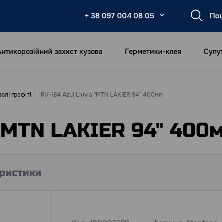
+ 38 097 004 08 05
Антикорозійний захист кузова
Герметики-клея
Супу
олі графіті
RV-184 Azul Lluvia "MTN LAKIER 94" 400мл
 "MTN LAKIER 94" 400
ристики