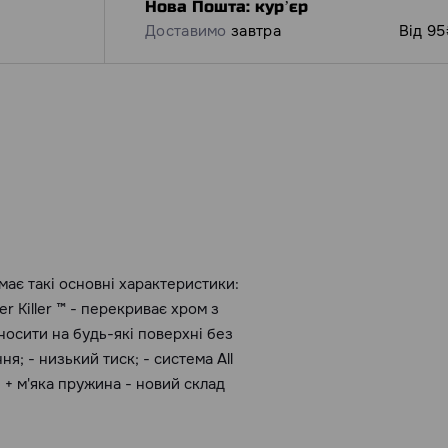
Нова Пошта: курʼєр
Доставимо
завтра
Від 95
має такі основні характеристики:
er Killer ™ - перекриває хром з
носити на будь-які поверхні без
я; - низький тиск; - система All
я + м'яка пружина - новий склад