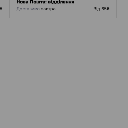
Нова Пошта: відділення
₴
Доставимо
завтра
Від 65₴