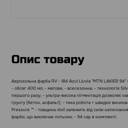
Опис товару
Аерозольна фарба RV - 184 Azul Lluvia "MTN LAKIER 94" 
- обсяг 400 мл; - матова; - всесезонна; - технологія Silv
першого разу; - ультра-висока пігментація дозволяє на
грунту (бетон, асфальт); - тиха робота + швидке висиханн
Pressure ™ - товщина лінії залежить від сили натисканн
фарби, що виключає потьоки; - 94 cap в комплекті.