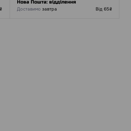
Нова Пошта: відділення
₴
Доставимо
завтра
Від 65₴