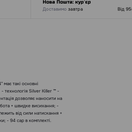
Нова Пошта: курʼєр
Доставимо
завтра
Від 95
" має такі основні
 технологія Silver Killer ™ -
ентація дозволяє наносити на
обота + швидке висихання; -
алежить від сили натискання +
и; - 94 cap в комплекті.