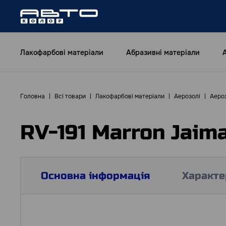
Лакофарбові матеріали
Абразивні матеріали
Головна
Всі товари
Лакофарбові матеріали
Аерозолі
Аероз
RV-191 Marron Jaim
Основна інформація
Характе