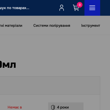
0
тні матеріали
Системи полірування
Інструмент
0мл
Немає в
4 роки