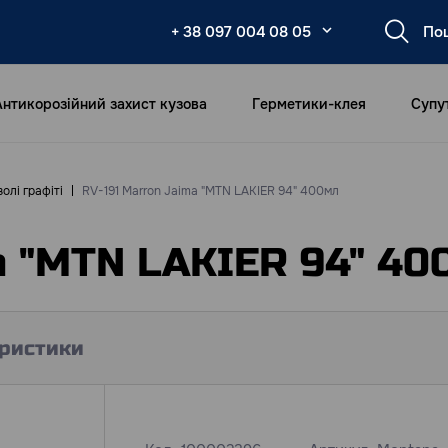
+ 38 097 004 08 05
Антикорозійний захист кузова
Герметики-клея
Супу
олі графіті
RV-191 Marron Jaima "MTN LAKIER 94" 400мл
a "MTN LAKIER 94" 40
ристики