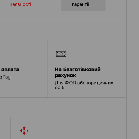
наявності
гарантії
 оплата
На безготівковий
рахунок
iqPay
Для ФОП або юридичних
осіб