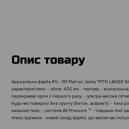
Опис товару
Аерозольна фарба RV - 191 Marron Jaima "MTN LAKIER 94
характеристики: - обсяг 400 мл; - матова; - всесезонна; -
перекриває хром з першого разу; - ультра-висока пігм
будь-які поверхні без грунту (бетон, асфальт); - тиха р
низький тиск; - система All Pressure ™ - товщина лінії з
м'яка пружина - новий склад фарби, що виключає потьок