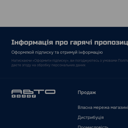
Інформація про гарячі пропозиці
Оформлюй підписку та отримуй інформацію
Натискаючи «Оформити підписку», ви погоджуютесь з умовами Політи
даєте згоду на обробку персональних даних
Продаж
Власна мережа магазин
Дистрибуція
Промисловість