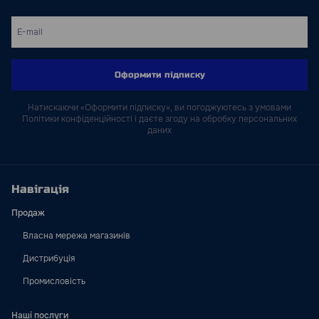
Оформити підписку
Натискаючи «Оформити підписку», ви погоджуютесь з умовами
Політики конфіденційності і даєте згоду на обробку персональних
даних
Навігація
Продаж
Власна мережа магазинів
Дистрибуція
Промисловість
Наші послуги