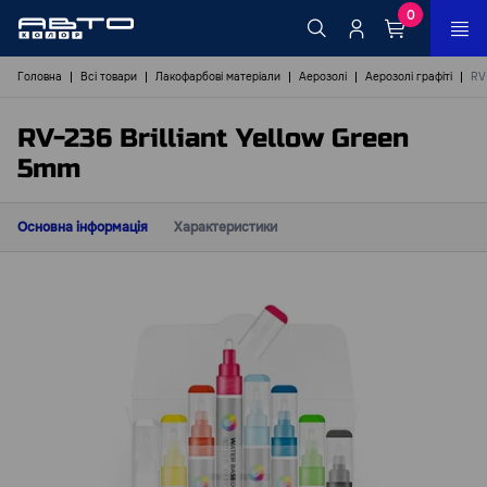
0
Головна
Всі товари
Лакофарбові матеріали
Аерозолі
Аерозолі графіті
RV-
RV-236 Brilliant Yellow Green
5mm
Основна інформація
Характеристики