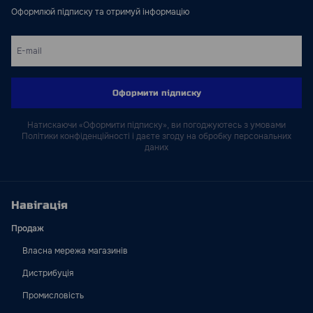
Оформлюй підписку та отримуй інформацію
Оформити підписку
Натискаючи «Оформити підписку», ви погоджуютесь з умовами
Політики конфіденційності і даєте згоду на обробку персональних
даних
Навігація
Продаж
Власна мережа магазинів
Дистрибуція
Промисловість