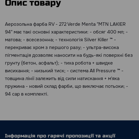
Опис товару
Аерозольна фарба RV - 272 Verde Menta "MTN LAKIER
94" має такі основні характеристики: - обсяг 400 мл; -
матова; - всесезонна; - технологія Silver Killer ™ -
перекриває хром з першого разу; - ультра-висока
пігментація дозволяє наносити на будь-які поверхні без
грунту (бетон, асфальт); - тиха робота + швидке
висихання; - низький тиск; - система All Pressure ™ -
товщина лінії залежить від сили натискання + м'яка
пружина - новий склад фарби, що виключає потьоки; -
94 cap в комплекті.
Інформація про гарячі пропозиції та акції