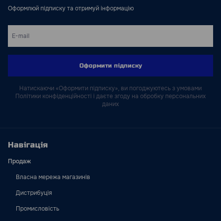
Оформлюй підписку та отримуй інформацію
Оформити підписку
Натискаючи «Оформити підписку», ви погоджуютесь з умовами
Політики конфіденційності і даєте згоду на обробку персональних
даних
Навігація
Продаж
Власна мережа магазинів
Дистрибуція
Промисловість