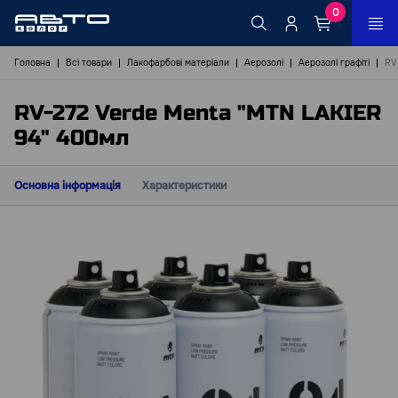
0
Головна
Всі товари
Лакофарбові матеріали
Аерозолі
Аерозолі графіті
RV
RV-272 Verde Menta "MTN LAKIER
94" 400мл
Основна інформація
Характеристики