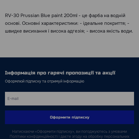
RV-30 Prussian Blue paint 200ml - це фарба на водній
основі. Основні характеристики: - ідеальне покриття; -
швидке висихання і висока адгезія; - висока якість води.
Інформація про гарячі пропозиції та акції
Оформлюй підписку та отримуй інформацію
Оформити підписку
Натискаючи «Оформити підписку», ви погоджуютесь з умовами
Політики конфіденційності і даєте згоду на обробку персональних