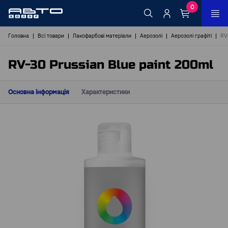
0
Головна
Всі товари
Лакофарбові матеріали
Аерозолі
Аерозолі графіті
RV
RV-30 Prussian Blue paint 200ml
Основна інформація
Характеристики