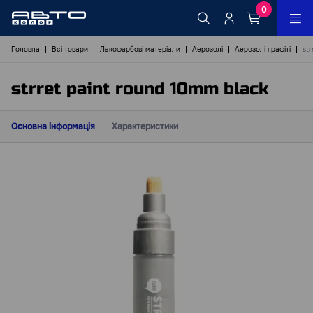
0
Головна
Всі товари
Лакофарбові матеріали
Аерозолі
Аерозолі графіті
str
strret paint round 10mm black
Основна інформація
Характеристики