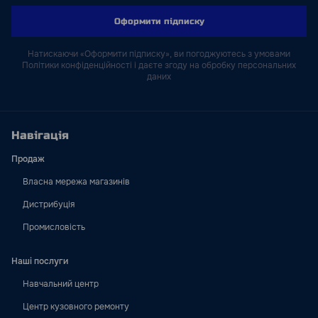
Оформити підписку
Натискаючи «Оформити підписку», ви погоджуютесь з умовами
Політики конфіденційності і даєте згоду на обробку персональних
даних
Навігація
Продаж
Власна мережа магазинів
Дистрибуція
Промисловість
Наші послуги
Навчальний центр
Центр кузовного ремонту