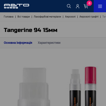
0
Головна
Всі товари
Лакофарбові матеріали
Аерозолі
Аерозолі графіті
Ta
Tangerine 94 15мм
Основна інформація
Характеристики