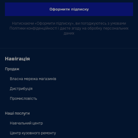
Оформити підписку
Натискаючи «Оформити підписку», ви погоджуютесь з умовами
Політики конфіденційності і даєте згоду на обробку персональних
даних
Навігація
Продаж
Власна мережа магазинів
Дистрибуція
Промисловість
Наші послуги
Навчальний центр
Центр кузовного ремонту