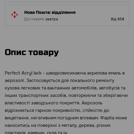
Нова Пошта: відділення
Доставимо
завтра
Від 65₴
Опис товару
Perfect Acryl lack - швидковисихаюча акрилова емаль в
аерозолі. Застосовується для локального ремонту
кузова легкових та вантажних автомобілів, автобусів та
інших транспортних засобів, повторюючи та зберігаючи
властивості заводського покриття. Аерозоль
відрізняється гарною покривністю, стійкістю до
вицвітання, негативним погодним впливам. Фарба може
наноситись на поверхні з металу, дерева, різних
пластиків, каменю, скла та ін.