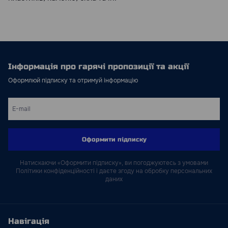
Інформація про гарячі пропозиції та акції
Оформлюй підписку та отримуй інформацію
Оформити підписку
Натискаючи «Оформити підписку», ви погоджуютесь з умовами
Політики конфіденційності і даєте згоду на обробку персональних
даних
Навігація