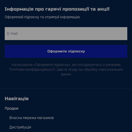
Інформація про гарячі пропозиції та акції
Оформлюй підписку та отримуй інформацію
Оформити підписку
Натискаючи «Оформити підписку», ви погоджуютесь з умовами
Політики конфіденційності і даєте згоду на обробку персональних
даних
Навігація
Продаж
Власна мережа магазинів
Дистрибуція