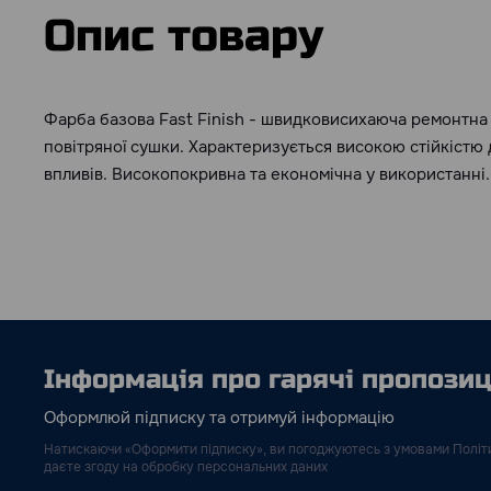
Опис товару
Фарба базова Fast Finish - швидковисихаюча ремонтна
повітряної сушки. Характеризується високою стійкістю
впливів. Високопокривна та економічна у використанні.
Інформація про гарячі пропозиці
Оформлюй підписку та отримуй інформацію
Натискаючи «Оформити підписку», ви погоджуютесь з умовами Політи
даєте згоду на обробку персональних даних