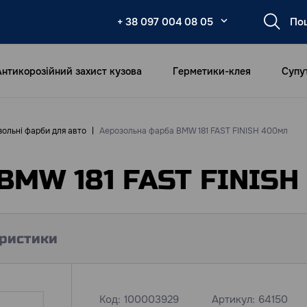
+ 38 097 004 08 05
Антикорозійний захист кузова
Герметики-клея
Супу
ольні фарби для авто
Аерозольна фарба BMW 181 FAST FINISH 400мл
BMW 181 FAST FINISH
ристики
Код:
100003929
Артикул:
64150