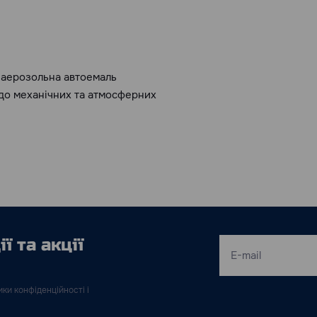
 аерозольна автоемаль
 до механічних та атмосферних
ї та акції
ки конфіденційності і