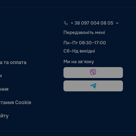
+ 38 097 004 08 05
Передзвоніть мені
Пн–Пт 08:30–17:00
Сб–Нд вихідні
Ми на звʼязку
а та оплата
и
ння
тання Cookie
айту