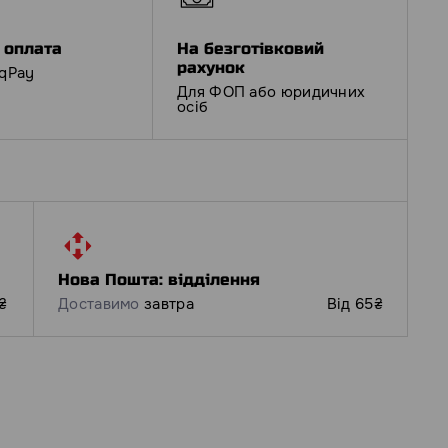
 оплата
На безготівковий
рахунок
iqPay
Для ФОП або юридичних
осіб
Нова Пошта: відділення
₴
Доставимо
завтра
Від 65₴