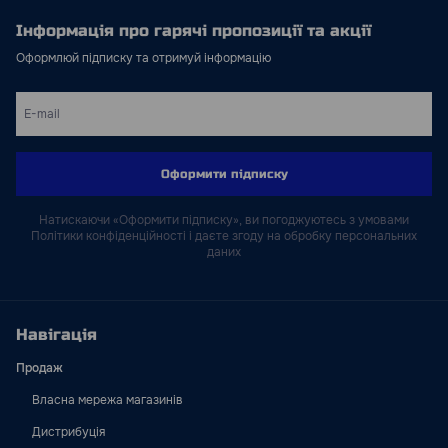
Інформація про гарячі пропозиції та акції
Оформлюй підписку та отримуй інформацію
Оформити підписку
Натискаючи «Оформити підписку», ви погоджуютесь з умовами
Політики конфіденційності і даєте згоду на обробку персональних
даних
Навігація
Продаж
Власна мережа магазинів
Дистрибуція