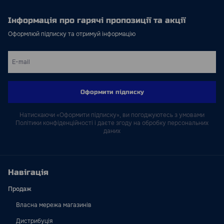
Інформація про гарячі пропозиції та акції
Оформлюй підписку та отримуй інформацію
Оформити підписку
Натискаючи «Оформити підписку», ви погоджуютесь з умовами
Політики конфіденційності і даєте згоду на обробку персональних
даних
Навігація
Продаж
Власна мережа магазинів
Дистрибуція