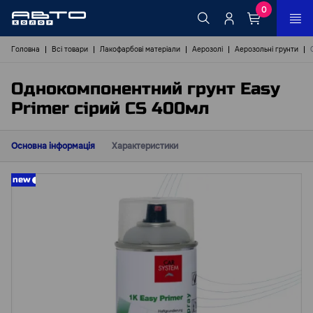
0
Головна
Всі товари
Лакофарбові матеріали
Аерозолі
Аерозольні грунти
Однокомпонентний грунт Easy
Primer сірий CS 400мл
Основна інформація
Характеристики
new