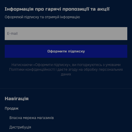
Інформація про гарячі пропозиції та акції
Оформлюй підписку та отримуй інформацію
Оформити підписку
Натискаючи «Оформити підписку», ви погоджуютесь з умовами
Політики конфіденційності і даєте згоду на обробку персональних
даних
Навігація
Продаж
Власна мережа магазинів
Дистрибуція