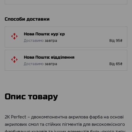
Способи доставки
Нова Пошта: курʼєр
Доставимо
завтра
Від 95₴
Нова Пошта: відділення
Доставимо
завтра
Від 65₴
Опис товару
2К Perfect – двокомпонентна акрилова фарба на основі
акрилових смол та стійких пігментів для високоякісного
фарбування кузовів та інших елементів будь-якого типу