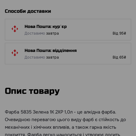
Способи доставки
Нова Пошта: курʼєр
Доставимо
завтра
Від 95₴
Нова Пошта: відділення
Доставимо
завтра
Від 65₴
Опис товару
Фарба 5835 Зелена 1К 2ХР 1,0л - це алкідна фарба.
Очевидною перевагою цього виду фарб є стійкость до
механічних і хімічних впливів, а також гарна якість
покриття. Фарба легко наноситься і утворює досить