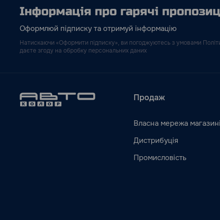
Інформація про гарячі пропозиці
Оформлюй підписку та отримуй інформацію
Натискаючи «Оформити підписку», ви погоджуютесь з умовами Політи
даєте згоду на обробку персональних даних
Продаж
Власна мережа магазин
Дистрибуція
Промисловість