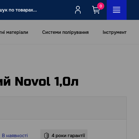
0
тні матеріали
Системи полірування
Інструмент
й Novol 1,0л
В наявності
4 роки гарантії