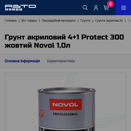
0
Головна
Всі товари
Лакофарбові матеріали
Грунти
Грунти акрилові 2К
Гр
Грунт акриловий 4+1 Protect 300
жовтий Novol 1,0л
Основна інформація
Характеристики