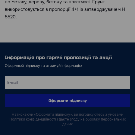
по металу, дереву, бетону та пластмасі. Грунт
використовується в пропорції 4+1 із затверджувачем H
5520.
Інформація про гарячі пропозиції та акції
Оформлюй підписку та отримуй інформацію
Оформити підписку
Натискаючи «Оформити підписку», ви погоджуютесь з умовами
Політики конфіденційності і даєте згоду на обробку персональних
даних