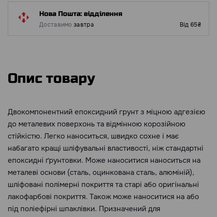
Нова Пошта: відділення
Доставимо
завтра
Від 65₴
Опис товару
Двокомпонентний епоксидний грунт з міцною адгезією
до металевих поверхонь та відмінною корозійною
стійкістю. Легко наноситься, швидко сохне і має
набагато кращі шліфувальні властивості, ніж стандартні
епоксидні ґрунтовки. Може наноситися наноситься на
металеві основи (сталь, оцинкована сталь, алюміній),
шліфовані полімерні покриття та старі або оригінальні
лакофарбові покриття. Також може наноситися на або
під поліефірні шпаклівки. Призначений для