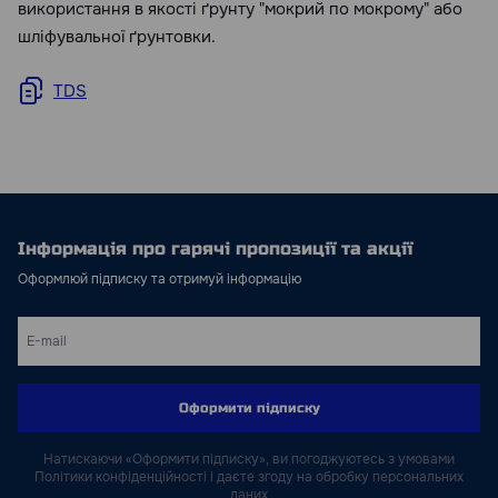
використання в якості ґрунту "мокрий по мокрому" або
шліфувальної ґрунтовки.
TDS
Інформація про гарячі пропозиції та акції
Оформлюй підписку та отримуй інформацію
Оформити підписку
Натискаючи «Оформити підписку», ви погоджуютесь з умовами
Політики конфіденційності і даєте згоду на обробку персональних
даних