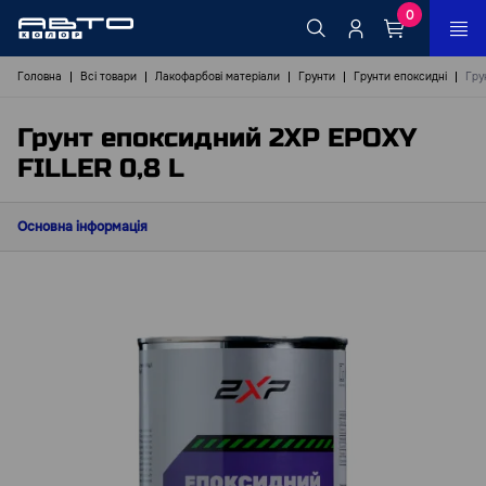
0
Головна
Всі товари
Лакофарбові матеріали
Грунти
Грунти епоксидні
Гру
Грунт епоксидний 2ХР EPOXY
FILLER 0,8 L
Основна інформація