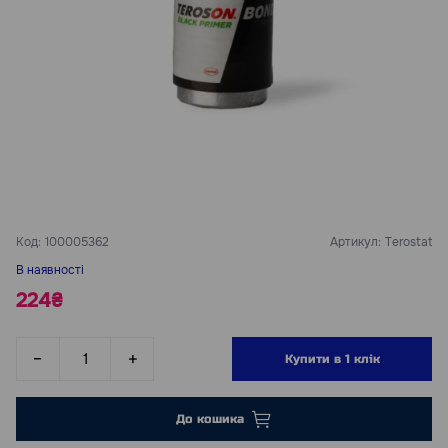
Код:
100005362
Артикул:
Terostat
В наявності
224₴
Купити в 1 клік
До кошика