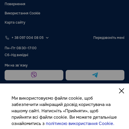
Повернення
Використання Cookie
Карта сайту
+ 38 097 004 08 05
Передзвоніть мені
Пн–Пт 08:30–17:00
Сб–Нд вихідні
Ми на звʼязку
Ми використовуємо файли cookie, щоб
забезпечити найкращий досвід користувача на
нашому сайті. Натисніть «Прийняти», щоб
Публічна оферта
прийняти всі файли cookie. Ви можете детальніше
ознайомитись з
політикою використання Cookie.
© Autocolor, 2026