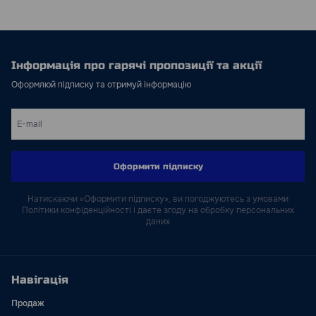
Інформація про гарячі пропозиції та акції
Оформлюй підписку та отримуй інформацію
Оформити підписку
Натискаючи «Оформити підписку», ви погоджуютесь з умовами
Політики конфіденційності і даєте згоду на обробку персональних
даних
Навігація
Продаж