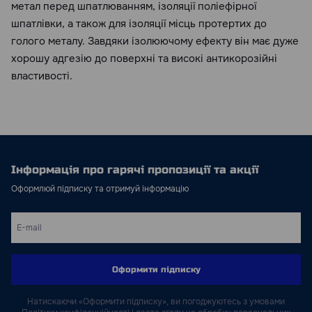
метал перед шпатлюванням, ізоляції поліефірної
шпатлівки, а також для ізоляції місць протертих до
голого металу. Завдяки ізолюючому ефекту він має дуже
хорошу адгезію до поверхні та високі антикорозійні
властивості.
Інформація про гарячі пропозиції та акції
Оформлюй підписку та отримуй інформацію
Оформити підписку
Натискаючи «Оформити підписку», ви погоджуютесь з умовами