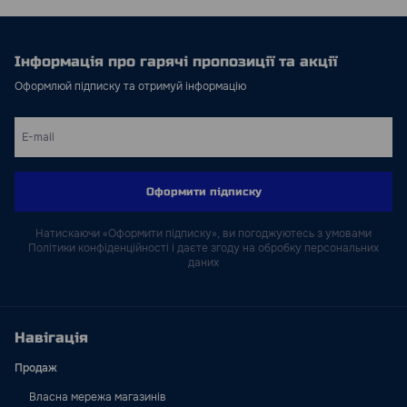
Інформація про гарячі пропозиції та акції
Оформлюй підписку та отримуй інформацію
Оформити підписку
Натискаючи «Оформити підписку», ви погоджуютесь з умовами
Політики конфіденційності і даєте згоду на обробку персональних
даних
Навігація
Продаж
Власна мережа магазинів