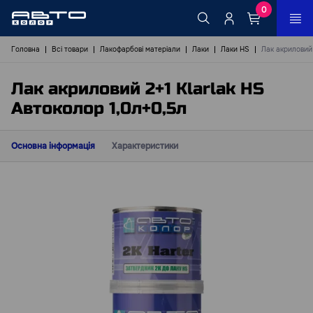
0
Головна
Всі товари
Лакофарбові матеріали
Лаки
Лаки HS
Лак акриловий 
Лак акриловий 2+1 Klarlak HS
Автоколор 1,0л+0,5л
Основна інформація
Характеристики