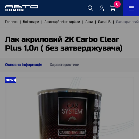
0
Головна
Всі товари
Лакофарбові матеріали
Лаки
Лаки HS
Лак акриловий 
Лак акриловий 2К Carbo Clear
Plus 1,0л ( без затверджувача)
Основна інформація
Характеристики
new