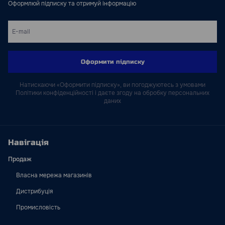
Оформлюй підписку та отримуй інформацію
Оформити підписку
Натискаючи «Оформити підписку», ви погоджуютесь з умовами
Політики конфіденційності і даєте згоду на обробку персональних
даних
Навігація
Продаж
Власна мережа магазинів
Дистрибуція
Промисловість