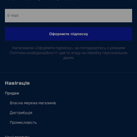
Оформити підписку
Натискаючи «Оформити підписку», ви погоджуютесь з умовами
Політики конфіденційності і даєте згоду на обробку персональних
даних
Навігація
Продаж
Власна мережа магазинів
Дистрибуція
Промисловість