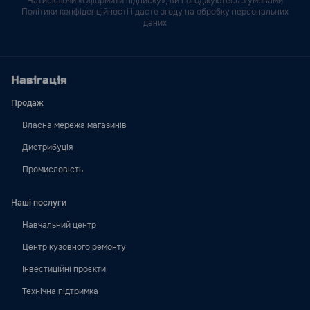
Натискаючи «Оформити підписку», ви погоджуютесь з умовами
Політики конфіденційності і даєте згоду на обробку персональних
даних
Навігація
Продаж
Власна мережа магазинів
Дистрибуція
Промисловість
Наші послуги
Навчальний центр
Центр кузовного ремонту
Інвестиційні проєкти
Технічна підтримка