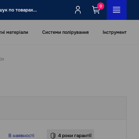
0
тні матеріали
Системи полірування
Інструмент
,0л
В наявності
4 роки гарантії