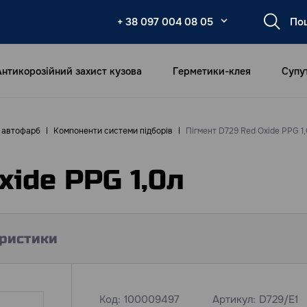
+ 38 097 004 08 05
Антикорозійний захист кузова
Герметики-клея
Супу
в автофарб
Компоненти системи підборів
Пігмент D729 Red Oxide PPG 1
xide PPG 1,0л
ристики
Код:
100009497
Артикул:
D729/E1