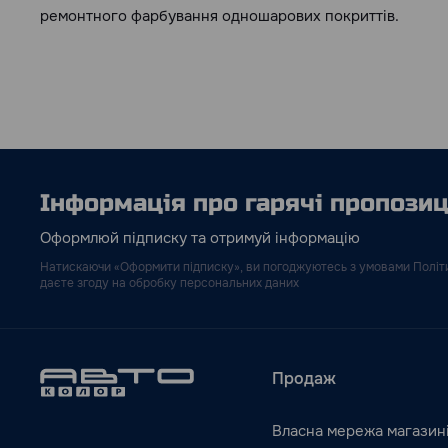
ремонтного фарбування одношарових покриттів.
Інформація про гарячі пропозиці
Оформлюй підписку та отримуй інформацію
Натискаючи «Оформити підписку», ви погоджуютесь з умовами Політи
даєте згоду на обробку персональних даних
Продаж
Власна мережа магазин