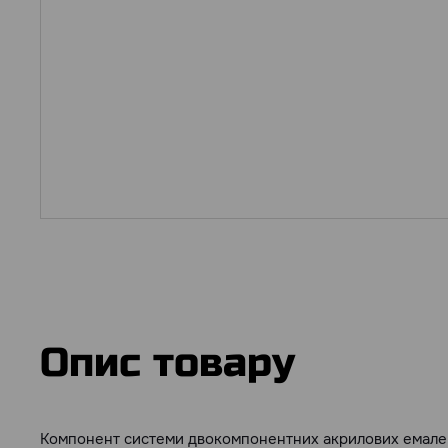
Опис товару
Компонент системи двокомпонентних акрилових емале