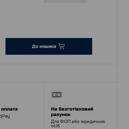
До кошика
 оплата
На безготівковий
рахунок
iqPay
Для ФОП або юридичних
осіб