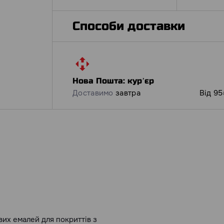
Способи доставки
Нова Пошта: курʼєр
Доставимо
завтра
Від 95
их емалей для покриттів з