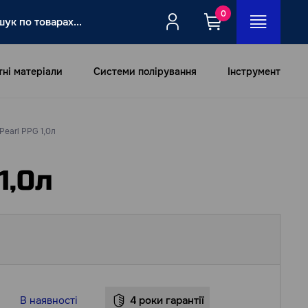
0
тні матеріали
Системи полірування
Інструмент
Pearl PPG 1,0л
1,0л
В наявності
4 роки гарантії