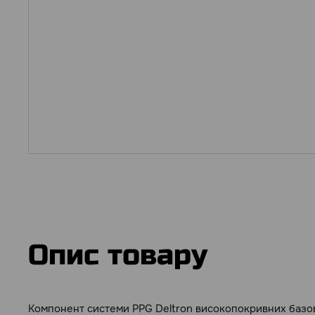
Опис товару
Компонент системи PPG Deltron високопокривних базов