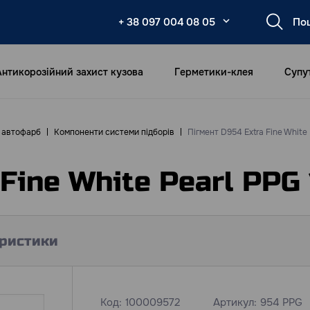
+ 38 097 004 08 05
Антикорозійний захист кузова
Герметики-клея
Супу
в автофарб
Компоненти системи підборів
Пігмент D954 Extra Fine White 
Fine White Pearl PPG 
ристики
Код:
100009572
Артикул:
954 PPG