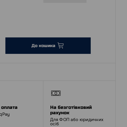
До кошика
 оплата
На безготівковий
рахунок
iqPay
Для ФОП або юридичних
осіб