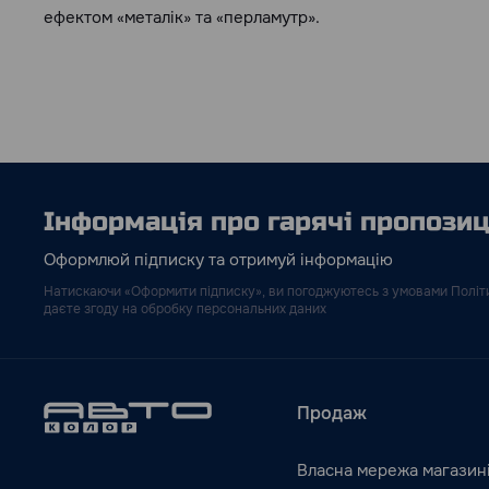
ефектом «металік» та «перламутр».
Інформація про гарячі пропозиці
Оформлюй підписку та отримуй інформацію
Натискаючи «Оформити підписку», ви погоджуютесь з умовами Політи
даєте згоду на обробку персональних даних
Продаж
Власна мережа магазин