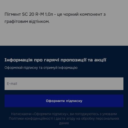
Пігмент SC 20 R-M 1,0л - це чорний компонент з
графітовим відтінком.
Інформація про гарячі пропозиції та акції
Оформлюй підписку та отримуй інформацію
Оформити підписку
Натискаючи «Оформити підписку», ви погоджуютесь з умовами
Політики конфіденційності і даєте згоду на обробку персональних
даних