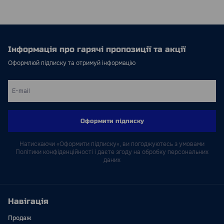
Інформація про гарячі пропозиції та акції
Оформлюй підписку та отримуй інформацію
Оформити підписку
Натискаючи «Оформити підписку», ви погоджуютесь з умовами
Політики конфіденційності і даєте згоду на обробку персональних
даних
Навігація
Продаж