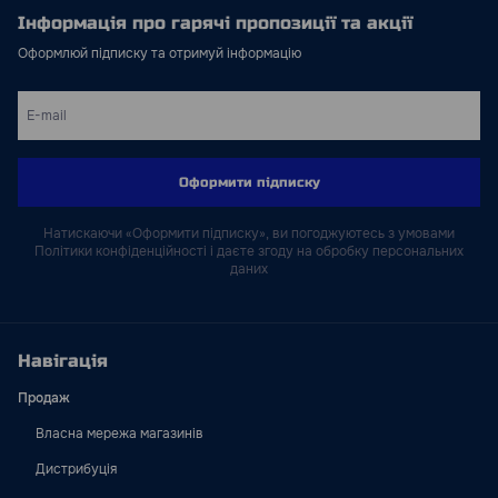
Інформація про гарячі пропозиції та акції
Оформлюй підписку та отримуй інформацію
Оформити підписку
Натискаючи «Оформити підписку», ви погоджуютесь з умовами
Політики конфіденційності і даєте згоду на обробку персональних
даних
Навігація
Продаж
Власна мережа магазинів
Дистрибуція