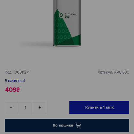
Код:
100011271
Артикул:
KPC 600
В наявності
409₴
Купити в 1 клік
До кошика