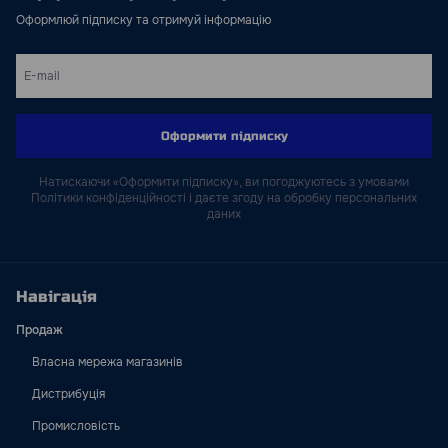
Оформлюй підписку та отримуй інформацію
Оформити підписку
Натискаючи «Оформити підписку», ви погоджуютесь з умовами
Політики конфіденційності і даєте згоду на обробку персональних
даних
Навігація
Продаж
Власна мережа магазинів
Дистрибуція
Промисловість