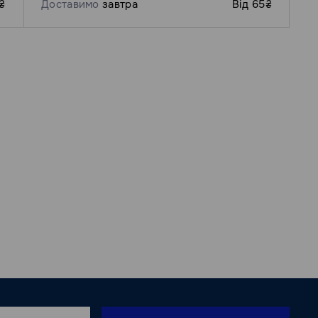
₴
Доставимо
завтра
Від 65₴