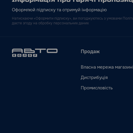
Оформлюй підписку та отримуй інформацію
Натискаючи «Оформити підписку», ви погоджуютесь з умовами Політи
даєте згоду на обробку персональних даних
Продаж
Власна мережа магазин
Дистрибуція
Промисловість