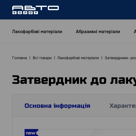
Лакофарбові матеріали
Абразивні матеріали
Головна
Всі товари
Лакофарбові матеріали
Затвердники- ро
Затвердник до лаку
Основна інформація
Характе
new