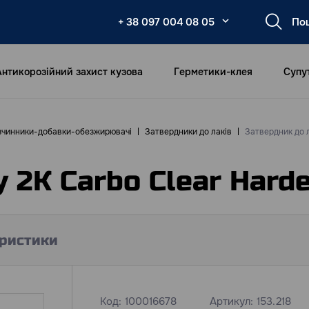
+ 38 097 004 08 05
Антикорозійний захист кузова
Герметики-клея
Супу
зчинники-добавки-обезжирювачі
Затвердники до лаків
Затвердник до л
 2К Carbo Clear Harde
ристики
Код:
100016678
Артикул:
153.218