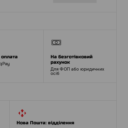
 оплата
На безготівковий
рахунок
iqPay
Для ФОП або юридичних
осіб
Нова Пошта: відділення