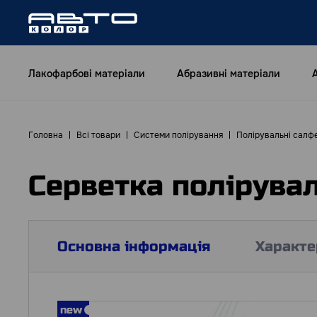
Лакофарбові матеріали
Абразивні матеріали
Головна
Всі товари
Системи полірування
Полірувальні салф
Серветка полірувал
Основна інформація
Характе
new