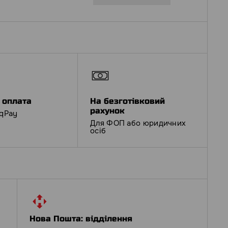
 оплата
На безготівковий
рахунок
iqPay
Для ФОП або юридичних
осіб
Нова Пошта: відділення