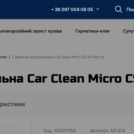
+ 38 097 004 08 05
Антикорозійний захист кузова
Герметики-клея
Супу
етки
Серветка полірувальна Car Clean Micro CS 40*40 см
ьна Car Clean Micro 
ристики
Код:
100011784
Артикул:
137.414