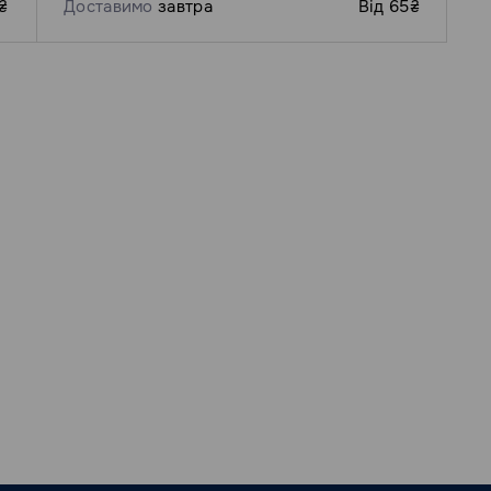
₴
Доставимо
завтра
Від 65₴