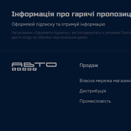
Інформація про гарячі пропозиці
Оформлюй підписку та отримуй інформацію
Натискаючи «Оформити підписку», ви погоджуютесь з умовами Політи
даєте згоду на обробку персональних даних
Продаж
Власна мережа магазин
Дистрибуція
Промисловість