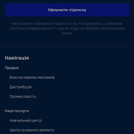
Оформити підписку
Натискаючи «Оформити підписку», ви погоджуютесь з умовами
Політики конфіденційності і даєте згоду на обробку персональних
даних
Навігація
Продаж
Власна мережа магазинів
Дистрибуція
Промисловість
Наші послуги
Навчальний центр
Центр кузовного ремонту