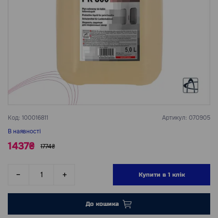
Код:
100016811
Артикул:
070905
В наявності
1437₴
1774₴
Купити в 1 клік
До кошика