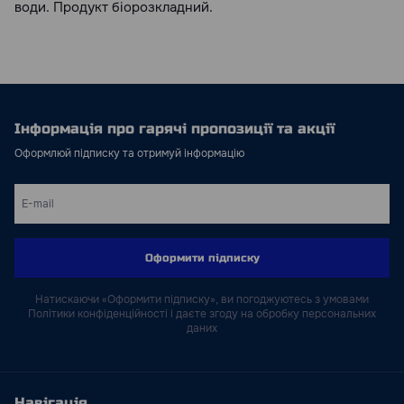
води. Продукт біорозкладний.
Інформація про гарячі пропозиції та акції
Оформлюй підписку та отримуй інформацію
Оформити підписку
Натискаючи «Оформити підписку», ви погоджуютесь з умовами
Політики конфіденційності і даєте згоду на обробку персональних
даних
Навігація