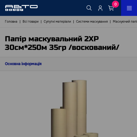
0
Головна
Всі товари
Супутні матеріали
Системи маскування
Маскуючий пап
Пaпір маскувальний 2XP
30см*250м 35гр /воскований/
Основна інформація