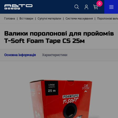
0
Головна
Всі товари
Супутні матеріали
Системи маскування
Поролонові вал
Валики поролонові для пройомів
T-Soft Foam Tape CS 25м
Основна інформація
Характеристики