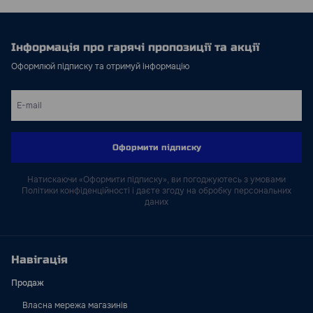
Інформація про гарячі пропозиції та акції
Оформлюй підписку та отримуй інформацію
Оформити підписку
Натискаючи «Оформити підписку», ви погоджуютесь з умовами
Політики конфіденційності і даєте згоду на обробку персональних
даних
Навігація
Продаж
Власна мережа магазинів