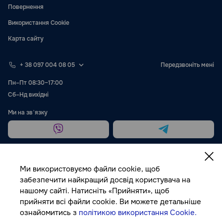
Повернення
Використання Cookie
Карта сайту
+ 38 097 004 08 05
Передзвоніть мені
Пн–Пт 08:30–17:00
Сб–Нд вихідні
Ми на звʼязку
Ми використовуємо файли cookie, щоб
забезпечити найкращий досвід користувача на
нашому сайті. Натисніть «Прийняти», щоб
Публічна оферта
прийняти всі файли cookie. Ви можете детальніше
ознайомитись з
політикою використання Cookie.
© Autocolor, 2026