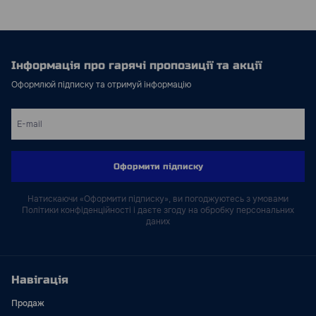
Інформація про гарячі пропозиції та акції
Оформлюй підписку та отримуй інформацію
Оформити підписку
Натискаючи «Оформити підписку», ви погоджуютесь з умовами
Політики конфіденційності і даєте згоду на обробку персональних
даних
Навігація
Продаж