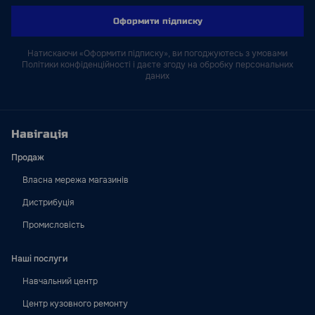
Оформити підписку
Натискаючи «Оформити підписку», ви погоджуютесь з умовами
Політики конфіденційності і даєте згоду на обробку персональних
даних
Навігація
Продаж
Власна мережа магазинів
Дистрибуція
Промисловість
Наші послуги
Навчальний центр
Центр кузовного ремонту