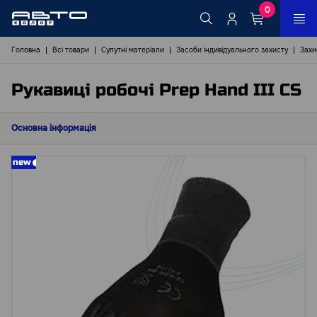
0
Головна
Всі товари
Супутні матеріали
Засоби індивідуального захисту
Захи
Рукавиці робочі Prep Hand III CS
Основна інформація
new