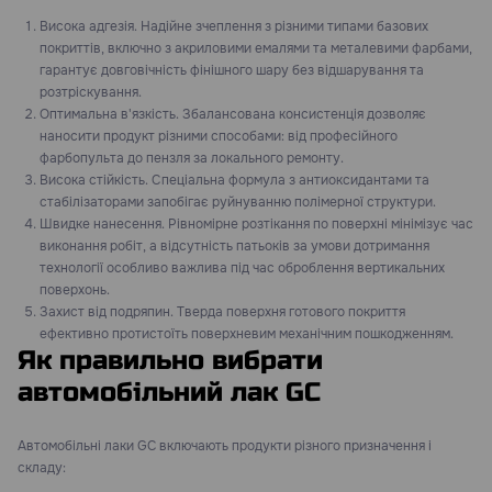
Висока адгезія. Надійне зчеплення з різними типами базових
покриттів, включно з акриловими емалями та металевими фарбами,
гарантує довговічність фінішного шару без відшарування та
розтріскування.
Оптимальна в'язкість. Збалансована консистенція дозволяє
наносити продукт різними способами: від професійного
фарбопульта до пензля за локального ремонту.
Висока стійкість. Спеціальна формула з антиоксидантами та
стабілізаторами запобігає руйнуванню полімерної структури.
Швидке нанесення. Рівномірне розтікання по поверхні мінімізує час
виконання робіт, а відсутність патьоків за умови дотримання
технології особливо важлива під час оброблення вертикальних
поверхонь.
Захист від подряпин. Тверда поверхня готового покриття
ефективно протистоїть поверхневим механічним пошкодженням.
Як правильно вибрати
автомобільний лак GC
Автомобільні лаки GC включають продукти різного призначення і
складу: