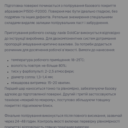
Підготовка поверхні починається з полірування базового покриття
абразивом P1500–P2000. Поверхня має бути ідеально гладкою, без
подряпин та інших дефектів. Ретельне знежирення спеціальними
складами видаляє залишки полірувальних паст і забруднення.
Приготування робочого складу лаків GoldCar виконується відповідно
до інструкції виробника. Для двокомпонентних систем дотримання
пропорцій змішування критично важливе. За потреби додається
розчинник для досягнення робочої в'язкості. Вимоги до нанесення:
температура робочого приміщення: 18–25°C;
вологість повітря: не більше 80%;
тиск у фарбопульті: 2–2,5 атмосфери;
діаметр сопла: 1,3–1,4 мм;
міжшарова витримка: 15–20 хвилин.
Перший шар наноситься тонко та рівномірно, забезпечуючи базову
адгезію до підготовленої поверхні. Другий і третій застосовуються
технікою «мокрий по мокрому», поступово збільшуючи товщину
покриття і підсилюючи блиск.
Фінальне полірування виконується після повного висихання, зазвичай
через 24–48 годин. Контроль якості включає перевірку рівномірності
покриття і відповідність глянцю технічним вимогам.