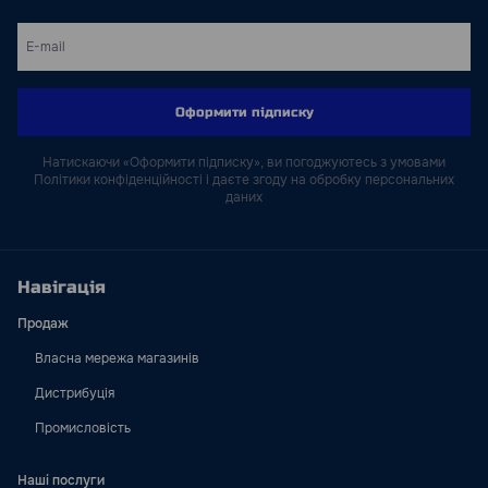
Оформити підписку
Натискаючи «Оформити підписку», ви погоджуютесь з умовами
Політики конфіденційності і даєте згоду на обробку персональних
даних
Навігація
Продаж
Власна мережа магазинів
Дистрибуція
Промисловість
Наші послуги