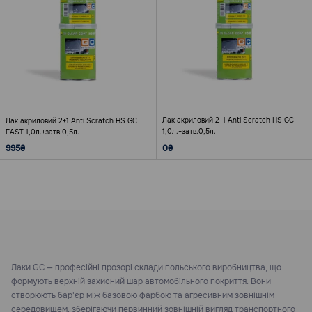
Лак акриловий 2+1 Anti Scratch HS GC
Лак акриловий 2+1 Anti Scratch HS GC
1,0л.+затв.0,5л.
FAST 1,0л.+затв.0,5л.
995₴
0₴
Лаки GC — професійні прозорі склади польського виробництва, що
формують верхній захисний шар автомобільного покриття. Вони
створюють бар'єр між базовою фарбою та агресивним зовнішнім
середовищем, зберігаючи первинний зовнішній вигляд транспортного