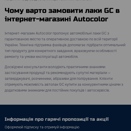
Чому варто замовити лаки GC в
інтернет-магазині Autocolor
Інтернет-магазин Autocolor пропонує автомобільні лаки GC з
гарантованою якістю та оперативною доставкою по всій території
України. Технічна підтримка фахівців допомагає підібрати оптимальний
тип продукту для конкретного завдання, враховуючи особливості
ремонту та умови експлуатації автомобіля.
Досвідчені консультанти володіють практичними знаннями
застосування продукції та рекомендують супутні матеріали —
затверджувачі, розчинники, абразиви для полірування. Клієнти
отримують можливість автолак GC купити за конкурентними цінами з
додатковими знижками для постійних покупців і автосервісів.
Інформація про гарячі пропозиції та акції
Оформлюй підписку та отримуй інформацію