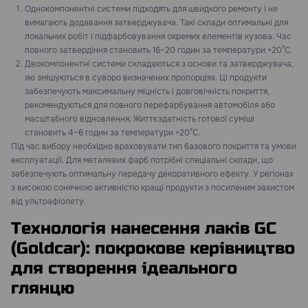
Однокомпонентні системи підходять для швидкого ремонту і не
вимагають додавання затверджувача. Такі склади оптимальні для
локальних робіт і підфарбовування окремих елементів кузова. Час
повного затвердіння становить 16–20 годин за температури +20°C.
Двокомпонентні системи складаються з основи та затверджувача,
які змішуються в суворо визначених пропорціях. Ці продукти
забезпечують максимальну міцність і довговічність покриття,
рекомендуються для повного перефарбування автомобіля або
масштабного відновлення. Життєздатність готової суміші
становить 4–6 годин за температури +20°C.
Під час вибору необхідно враховувати тип базового покриття та умови
експлуатації. Для металевих фарб потрібні спеціальні склади, що
забезпечують оптимальну передачу декоративного ефекту. У регіонах
з високою сонячною активністю кращі продукти з посиленим захистом
від ультрафіолету.
Технологія нанесення лаків GC
(Goldcar): покрокове керівництво
для створення ідеального
глянцю