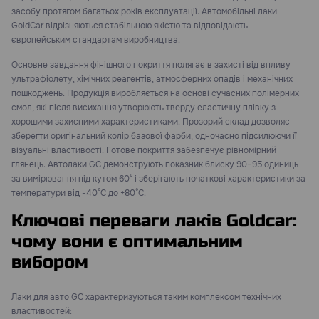
засобу протягом багатьох років експлуатації. Автомобільні лаки
GoldCar відрізняються стабільною якістю та відповідають
європейським стандартам виробництва.
Основне завдання фінішного покриття полягає в захисті від впливу
ультрафіолету, хімічних реагентів, атмосферних опадів і механічних
пошкоджень. Продукція виробляється на основі сучасних полімерних
смол, які після висихання утворюють тверду еластичну плівку з
хорошими захисними характеристиками. Прозорий склад дозволяє
зберегти оригінальний колір базової фарби, одночасно підсилюючи її
візуальні властивості. Готове покриття забезпечує рівномірний
глянець. Автолаки GC демонструють показник блиску 90–95 одиниць
за вимірювання під кутом 60° і зберігають початкові характеристики за
температури від -40°C до +80°C.
Ключові переваги лаків Goldcar:
чому вони є оптимальним
вибором
Лаки для авто GC характеризуються таким комплексом технічних
властивостей: