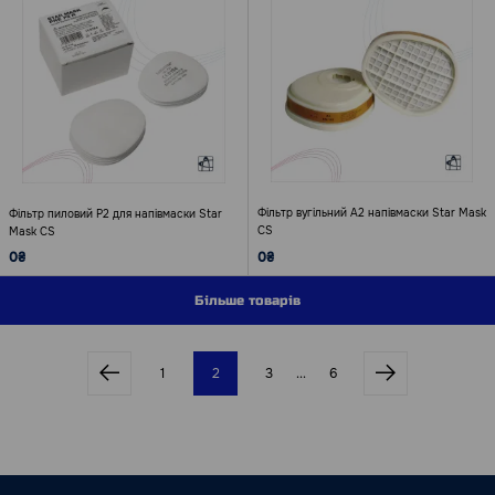
Фільтр вугільний А2 напівмаски Star Mask
Фільтр пиловий Р2 для напівмаски Star
CS
Mask CS
0₴
0₴
Більше товарів
1
2
3
...
6