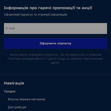
Інформація про гарячі пропозиції та акції
Оформлюй підписку та отримуй інформацію
Оформити підписку
Натискаючи «Оформити підписку», ви погоджуютесь з умовами
Політики конфіденційності і даєте згоду на обробку персональних
даних
Навігація
Продаж
Власна мережа магазинів
Дистрибуція