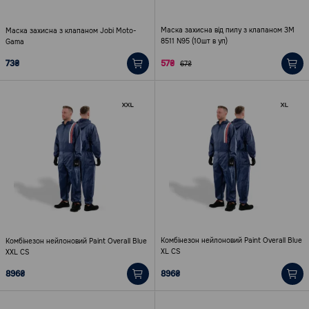
Маска захисна від пилу з клапаном 3М
Маска захисна з клапаном Jobi Moto-
8511 N95 (10шт в уп)
Gama
73₴
57₴
67₴
Комбінезон нейлоновий Paint Overall Blue
Комбінезон нейлоновий Paint Overall Blue
ХL CS
ХХL CS
896₴
896₴